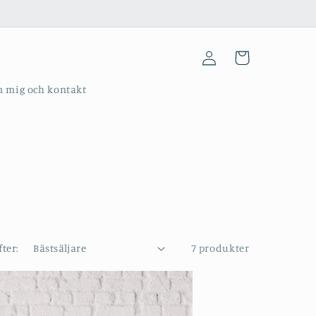
Logga
Varukorg
in
 mig och kontakt
fter:
7 produkter