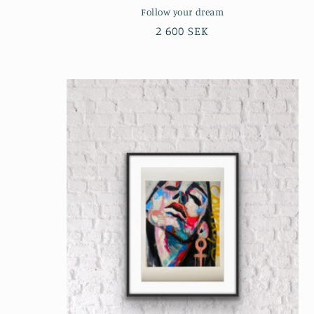
Follow your dream
Ordinarie
2 600 SEK
pris