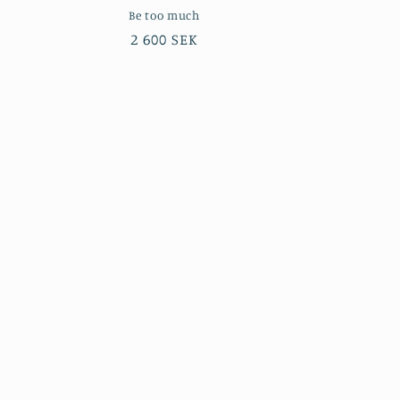
Be too much
Ordinarie
2 600 SEK
pris