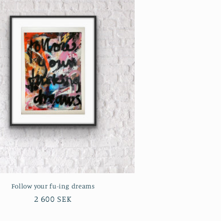
Follow your fu-ing dreams
Ordinarie
2 600 SEK
pris