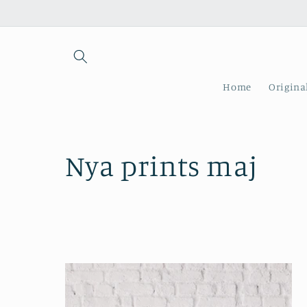
vidare
till
innehåll
Home
Origina
P
Nya prints maj
r
o
d