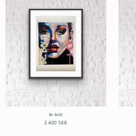
Be Bold
Ordinarie
2 600 SEK
pris