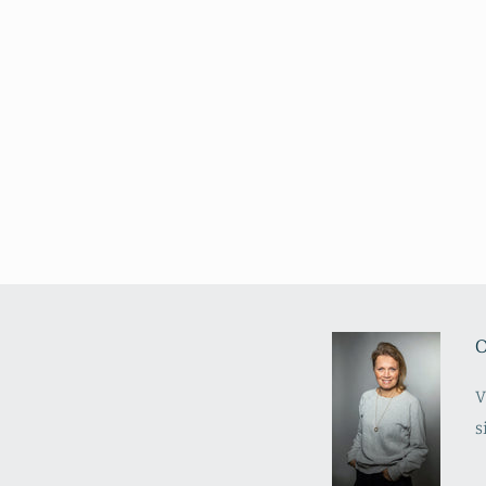
O
V
s