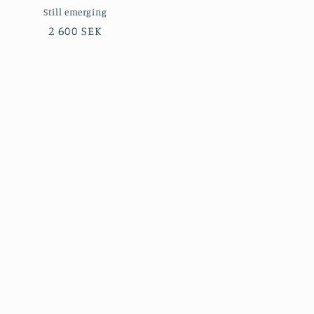
Still emerging
Ordinarie
2 600 SEK
pris