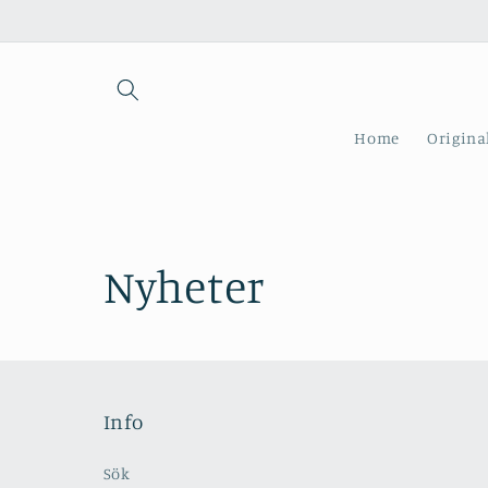
vidare
till
innehåll
Home
Origina
Nyheter
Info
Sök