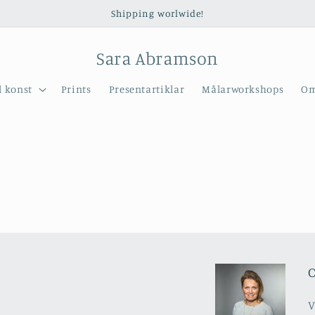
Shipping worlwide!
Sara Abramson
l konst
Prints
Presentartiklar
Målarworkshops
Om
O
V